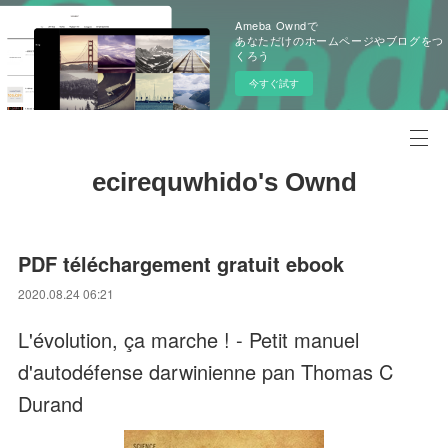
Ameba Owndで
あなただけのホームページやブログをつ
くろう
今すぐ試す
ecirequwhido's Ownd
PDF téléchargement gratuit ebook
2020.08.24 06:21
L'évolution, ça marche ! - Petit manuel
d'autodéfense darwinienne pan Thomas C
Durand