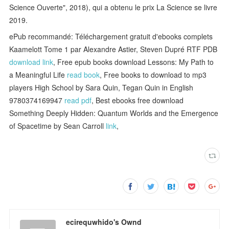
Science Ouverte", 2018), qui a obtenu le prix La Science se livre
2019.
ePub recommandé: Téléchargement gratuit d'ebooks complets
Kaamelott Tome 1 par Alexandre Astier, Steven Dupré RTF PDB
download link
, Free epub books download Lessons: My Path to
a Meaningful Life
read book
, Free books to download to mp3
players High School by Sara Quin, Tegan Quin in English
9780374169947
read pdf
, Best ebooks free download
Something Deeply Hidden: Quantum Worlds and the Emergence
of Spacetime by Sean Carroll
link
,
ecirequwhido's Ownd