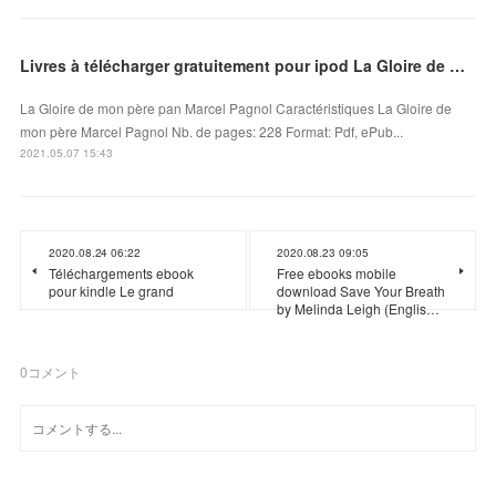
Livres à télécharger gratuitement pour ipod La Gloire de mon père 9782877069007
La Gloire de mon père pan Marcel Pagnol Caractéristiques La Gloire de
mon père Marcel Pagnol Nb. de pages: 228 Format: Pdf, ePub...
2021.05.07 15:43
2020.08.24 06:22
2020.08.23 09:05
Téléchargements ebook
Free ebooks mobile
pour kindle Le grand
download Save Your Breath
by Melinda Leigh (Englis…
0
コメント